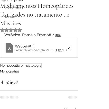
Medicamentos Homeopáticos
Monografias
Utilizados no tratamento de
Revista
Mastites
Avaliado com NaN de 5 estrelas.
Verônica  Pamela Emmott-1995
199559
.pdf
Fazer download de PDF • 3.53MB
Homeopatia e mastologia
Monografias