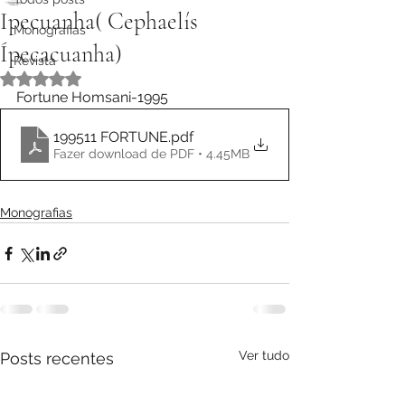
Ipecuanha( Cephaelís
Monografias
Ípecacuanha)
Revista
Avaliado com NaN de 5 estrelas.
Fortune Homsani-1995
199511 FORTUNE
.pdf
Fazer download de PDF • 4.45MB
Monografias
Ver tudo
Posts recentes