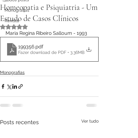
Homeopatia e Psiquiatria - Um
Monografias
Estudo de Casos Clínicos
Revista
Avaliado com NaN de 5 estrelas.
Maria Regina Ribeiro Salloum - 1993
199356
.pdf
Fazer download de PDF • 3.36MB
Monografias
Ver tudo
Posts recentes