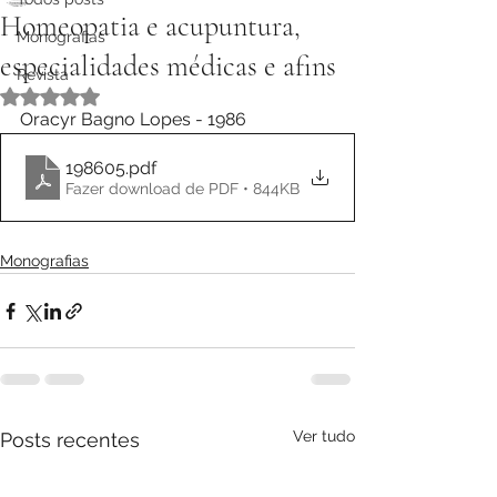
Homeopatia e acupuntura,
Monografias
especialidades médicas e afins
Revista
Avaliado com NaN de 5 estrelas.
Oracyr Bagno Lopes - 1986
198605
.pdf
Fazer download de PDF • 844KB
Monografias
Ver tudo
Posts recentes