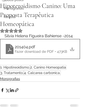
Hipoteroidismo Canino: Uma
Monografias
Proposta Terapêutica
Revista
Homeopática
Avaliado com NaN de 5 estrelas.
Silvia Helena Figueira Bahiense -2014
201404
.pdf
Fazer download de PDF • 473KB
1. Hipotireoidismo.
2. Canino Homeopatia
3. Tratamento.
4. Calcarea carbonica.
Monografias