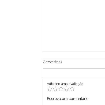
Tratamento Homeopático de
Comentários
Dermatite Atópica em Adultos -
Relato de Caso
Ana Letícia Mendonça Móras -
2026
Adicione uma avaliação
Escreva um comentário