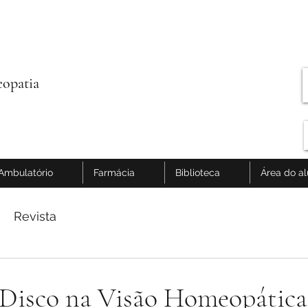
opatia
Ambulatório
Farmácia
Biblioteca
Área do a
Revista
 Disco na Visão Homeopática