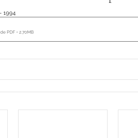
de 5 estrelas.
 - 1994
 de PDF • 2.70MB