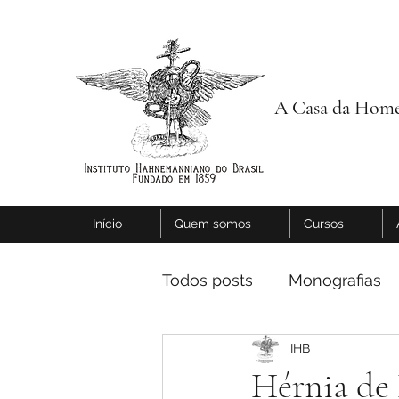
A Casa da Home
Início
Quem somos
Cursos
Todos posts
Monografias
IHB
Hérnia de