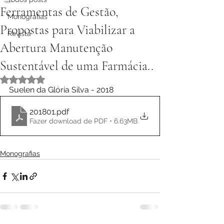
Ferramentas de Gestão,
Monografias
Propostas para Viabilizar a
Revista
Abertura Manutenção
Sustentável de uma Farmácia..
Avaliado com NaN de 5 estrelas.
Suelen da Glória Silva - 2018
201801
.pdf
Fazer download de PDF • 6.63MB
Monografias