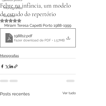
Febre na infância, um modelo
Monografias
de estudo do repertório
Revista
Avaliado com NaN de 5 estrelas.
Míriam Teresa Capetti Porto 1988-1999
198812
.pdf
Fazer download de PDF • 1.57MB
Monografias
Ver tudo
Posts recentes