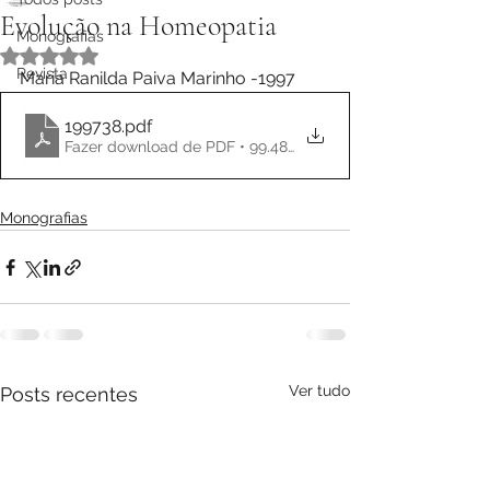
Evolução na Homeopatia
Monografias
Avaliado com NaN de 5 estrelas.
Revista
Maria Ranilda Paiva Marinho -1997
199738
.pdf
Fazer download de PDF • 99.48MB
Monografias
Ver tudo
Posts recentes