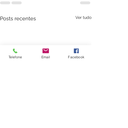
Ver tudo
Posts recentes
Telefone
Email
Facebook
Tratamento de Alopecia
Proposta Terapêut
Relato de Caso Clínico
Homeopática Para