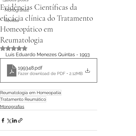
Evidências Científicas da
Monografias
eficácia clínica do Tratamento
Revista
Homeopático em
Reumatologia
Avaliado com NaN de 5 estrelas.
Luis Eduardo Menezes Quintas - 1993
199348
.pdf
Fazer download de PDF • 2.12MB
Reumatologia em Homeopatia
Tratamento Reumático
Monografias