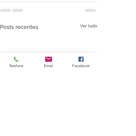
Ver tudo
Posts recentes
Telefone
Email
Facebook
Tratamento de Alopecia
Proposta Terapêut