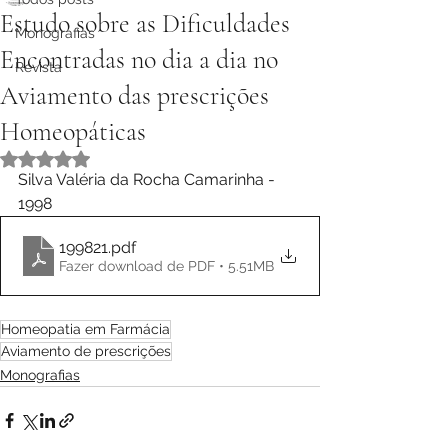
Estudo sobre as Dificuldades
Monografias
Encontradas no dia a dia no
Revista
Aviamento das prescrições
Homeopáticas
Avaliado com NaN de 5 estrelas.
Silva Valéria da Rocha Camarinha - 
1998
199821
.pdf
Fazer download de PDF • 5.51MB
Homeopatia em Farmácia
Aviamento de prescrições
Monografias