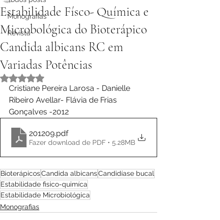
Estabilidade Físco- Química e
Monografias
Microbológica do Bioterápico
Revista
Candida albicans RC em
Variadas Potências
Avaliado com NaN de 5 estrelas.
Cristiane Pereira Larosa - Danielle 
Ribeiro Avellar- Flávia de Frias 
Gonçalves -2012 
201209
.pdf
Fazer download de PDF • 5.28MB
Bioterápicos
Candida albicans
Candidíase bucal
Estabilidade fisico-quimíca
Estabilidade Microbiológica
Monografias