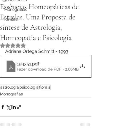
Essências Homeopáticas de
Monografias
Estrelas. Uma Proposta de
Revista
síntese de Astrologia,
Homeopatia e Psicologia
Avaliado com NaN de 5 estrelas.
Adriana Ortega Schmitt - 1993
199351
.pdf
Fazer download de PDF • 2.66MB
astrologia
psicologia
florais
Monografias