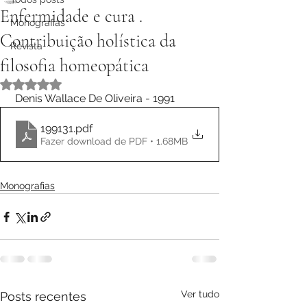
Enfermidade e cura .
Monografias
Contribuição holística da
Revista
filosofia homeopática
Avaliado com NaN de 5 estrelas.
 Denis Wallace De Oliveira - 1991
199131
.pdf
Fazer download de PDF • 1.68MB
Monografias
Ver tudo
Posts recentes