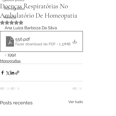
Doenças Respiratórias No
Monografias
Ambulatório De Homeopatia
Revista
Avaliado com NaN de 5 estrelas.
Ana Luiza Barboza Da Silva
556
.pdf
Fazer download de PDF • 1.37MB
- 1992
Monografias
Ver tudo
Posts recentes