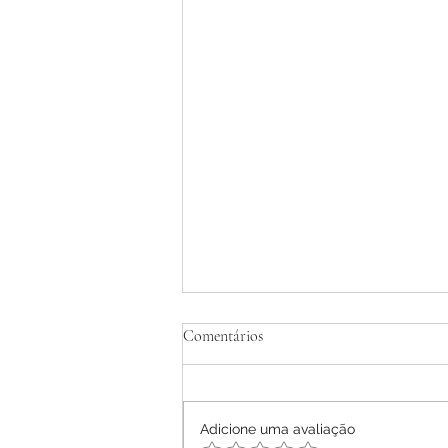
Tratamento Homeopático de
Comentários
Dermatite Atópica em Adultos -
Relato de Caso
Ana Letícia Mendonça Móras -
2026
Adicione uma avaliação