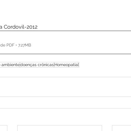
de 5 estrelas.
a Cordovil-2012
de PDF • 7.27MB
 ambiente
doenças crônicas
Homeopatia[