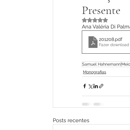
Presente
Avaliado com NaN 
Ana Valéria Di Palm
201208
.pdf
Fazer download 
Samuel Hahnemann
Meio
Monografias
Posts recentes