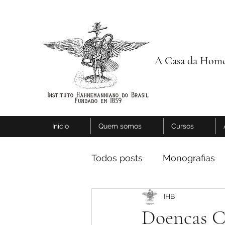
A Casa da Home
Início
Quem somos
Cursos
Todos posts
Monografias
IHB
Doenças Cr