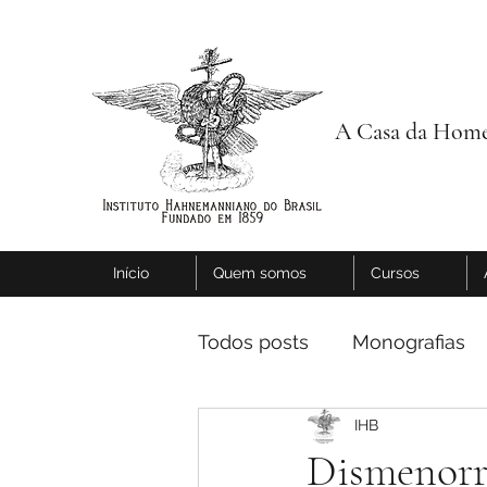
A Casa da Home
Início
Quem somos
Cursos
Todos posts
Monografias
IHB
Dismenorr