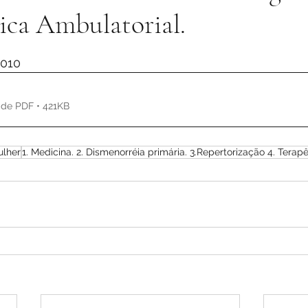
ca Ambulatorial.
de 5 estrelas.
2010
 de PDF • 421KB
lher
1. Medicina. 2. Dismenorréia primária. 3.Repertorização 4. Tera