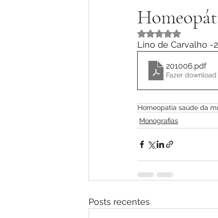
Homeopáti
Avaliado com NaN 
Lino de Carvalho -
201006
.pdf
Fazer download
Homeopatia saúde da mu
Monografias
Posts recentes