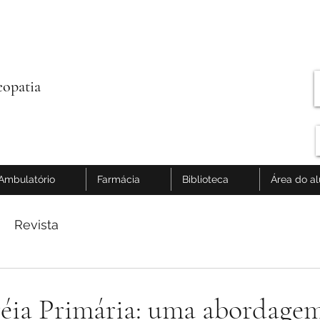
opatia
Ambulatório
Farmácia
Biblioteca
Área do a
Revista
éia Primária: uma abordage