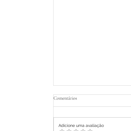
Tratamento Homeopático de
Comentários
Dermatite Atópica em Adultos -
Relato de Caso
Ana Letícia Mendonça Móras -
2026
Adicione uma avaliação