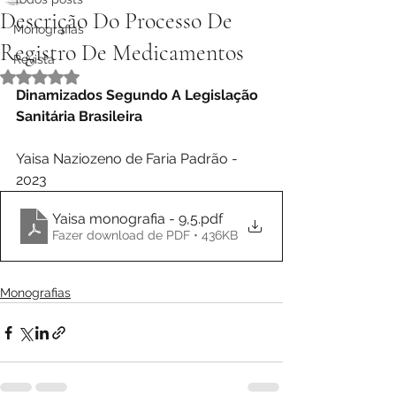
Descrição Do Processo De
Monografias
Registro De Medicamentos
Revista
Avaliado com NaN de 5 estrelas.
Dinamizados Segundo A Legislação 
Sanitária Brasileira
Yaisa Naziozeno de Faria Padrão - 
2023
Yaisa monografia - 9,5
.pdf
Fazer download de PDF • 436KB
Monografias