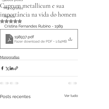
Cuprum metallicum e sua
Monografias
importância na vida do homem
Revista
Avaliado com NaN de 5 estrelas.
Cristina Fernandes Rubino - 1989
198937
.pdf
Fazer download de PDF • 1.64MB
Monografias
Ver tudo
Posts recentes