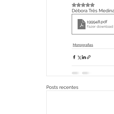
Avaliado com NaN 
Débora Três Medin
199948
.pdf
Fazer download 
Monografias
Posts recentes