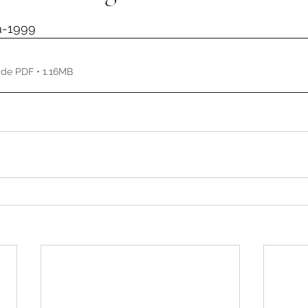
de 5 estrelas.
a-1999
de PDF • 1.16MB