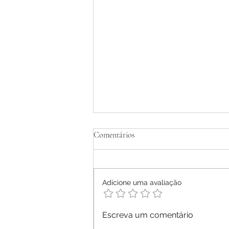
Tratamento Homeopático de
Comentários
Dermatite Atópica em Adultos -
Relato de Caso
Ana Letícia Mendonça Móras -
2026
Adicione uma avaliação
Escreva um comentário