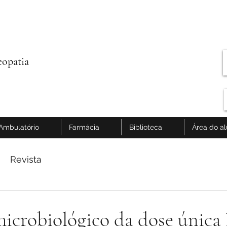
opatia
Ambulatório
Farmácia
Biblioteca
Área do a
Revista
icrobiológico da dose única 