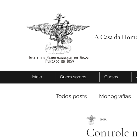
A Casa da Home
Início
Quem somos
Cursos
Todos posts
Monografias
IHB
Controle m