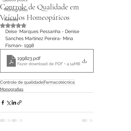
Controle de Qualidade em
Monografias
Veículos Homeopáticos
Revista
Avaliado com NaN de 5 estrelas.
Deise  Marques Pessanha - Denise 
Sanches Martinez Pereira- Mina 
Fisman- 1998
199823
.pdf
Fazer download de PDF • 4.14MB
Controle de qualidade
Farmacotécnica
Monografias