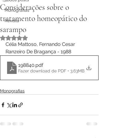
Considerações sobre o
Monografias
tratamento homeopático do
Revista
sarampo
Avaliado com NaN de 5 estrelas.
Célia Mattoso, Fernando Cesar 
Ranzeiro De Bragança - 1988
198840
.pdf
Fazer download de PDF • 3.63MB
Monografias