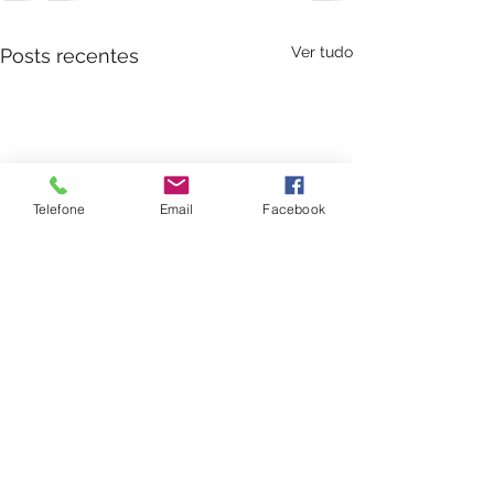
Ver tudo
Posts recentes
Telefone
Email
Facebook
Tratamento de Alopecia
Proposta Terapêut
Relato de Caso Clínico
Homeopática Para
Tratamento De Ost