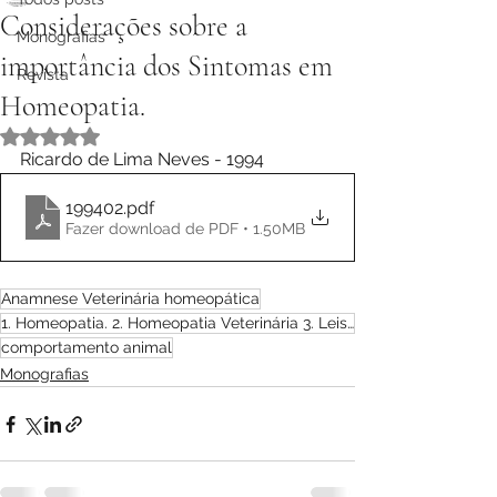
Considerações sobre a
Monografias
importância dos Sintomas em
Revista
Homeopatia.
Avaliado com NaN de 5 estrelas.
Ricardo de Lima Neves - 1994
199402
.pdf
Fazer download de PDF • 1.50MB
Anamnese Veterinária homeopática
1. Homeopatia. 2. Homeopatia Veterinária 3. Leishmaniose Visceral Canina I.
comportamento animal
Monografias