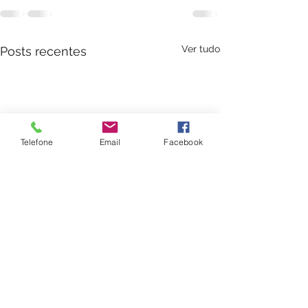
Ver tudo
Posts recentes
Telefone
Email
Facebook
Tratamento de Alopecia
Proposta Terapêut
Relato de Caso Clínico
Homeopática Para