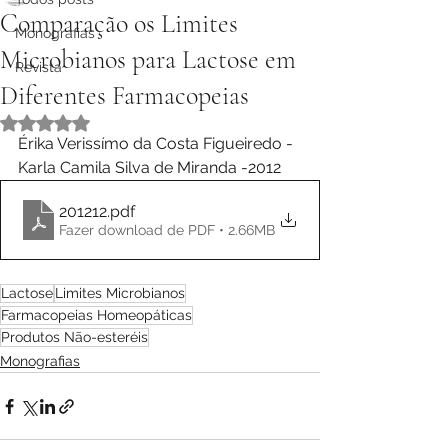
Comparação os Limites
Monografias
Microbianos para Lactose em
Revista
Diferentes Farmacopeias
Avaliado com NaN de 5 estrelas.
Érika Verissímo da Costa Figueiredo - 
Karla Camila Silva de Miranda -2012
201212
.pdf
Fazer download de PDF • 2.66MB
Lactose
Limites Microbianos
Farmacopeias Homeopáticas
Produtos Não-esteréis
Monografias