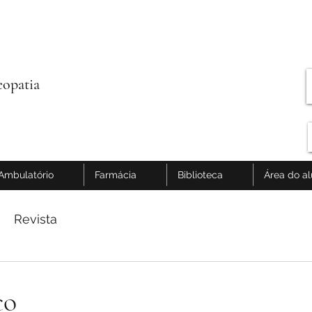
opatia
Ambulatório
Farmácia
Biblioteca
Área do a
Revista
co