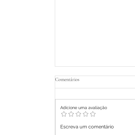
Tratamento Homeopático de
Comentários
Dermatite Atópica em Adultos -
Relato de Caso
Ana Letícia Mendonça Móras -
2026
Adicione uma avaliação
Escreva um comentário