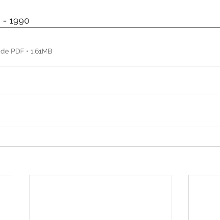
de 5 estrelas.
 - 1990
de PDF • 1.61MB