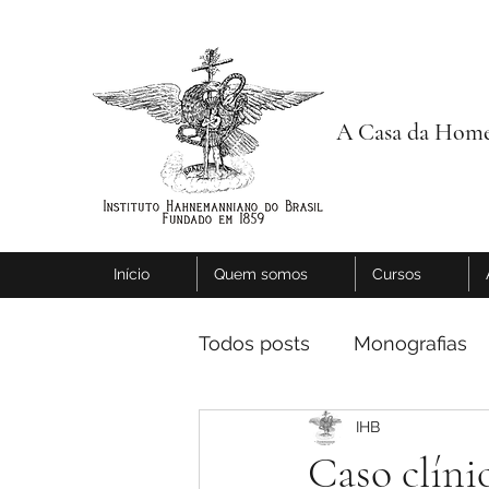
A Casa da Home
Início
Quem somos
Cursos
Todos posts
Monografias
IHB
Caso clíni