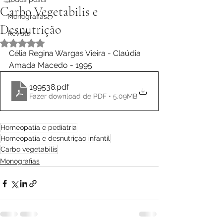
Carbo Vegetabilis e
Monografias
Desnutrição
Revista
Avaliado com NaN de 5 estrelas.
Célia Regina Wargas Vieira - Claúdia 
Amada Macedo - 1995
199538
.pdf
Fazer download de PDF • 5.09MB
Homeopatia e pediatria
Homeopatia e desnutrição infantil
Carbo vegetabilis
Monografias