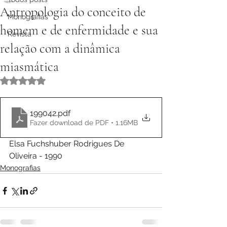
Antropologia do conceito de
Monografias
homem e de enfermidade e sua
Revista
relação com a dinâmica
miasmática
Avaliado com NaN de 5 estrelas.
199042
.pdf
Fazer download de PDF • 1.16MB
Elsa Fuchshuber Rodrigues De 
Oliveira - 1990
Monografias