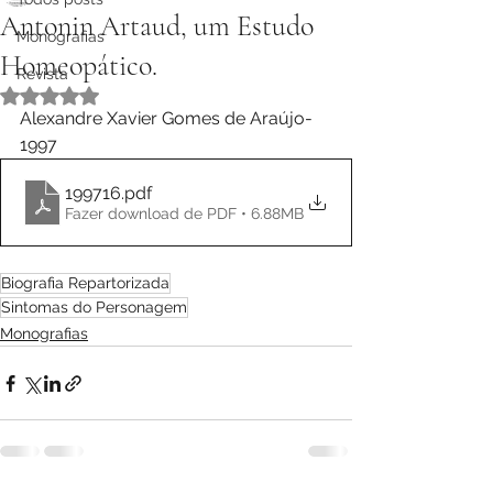
Antonin Artaud, um Estudo
Monografias
Homeopático.
Revista
Avaliado com NaN de 5 estrelas.
Alexandre Xavier Gomes de Araújo- 
1997
199716
.pdf
Fazer download de PDF • 6.88MB
Biografia Repartorizada
Sintomas do Personagem
Monografias