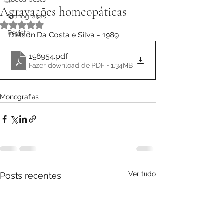
Agravações homeopáticas
Monografias
Avaliado com NaN de 5 estrelas.
Revista
Dielson Da Costa e Silva - 1989
198954
.pdf
Fazer download de PDF • 1.34MB
Monografias
Ver tudo
Posts recentes