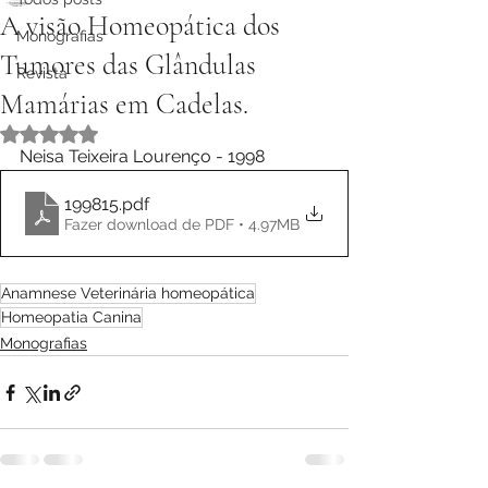
A visão Homeopática dos
Monografias
Tumores das Glândulas
Revista
Mamárias em Cadelas.
Avaliado com NaN de 5 estrelas.
Neisa Teixeira Lourenço - 1998
199815
.pdf
Fazer download de PDF • 4.97MB
Anamnese Veterinária homeopática
Homeopatia Canina
Monografias