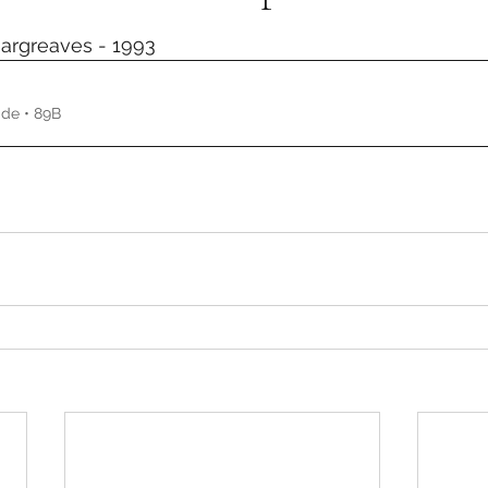
de 5 estrelas.
Hargreaves - 1993
Fazer download de • 89B