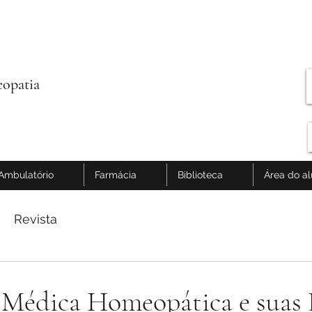
opatia
Ambulatório
Farmácia
Biblioteca
Área do a
Revista
 Médica Homeopática e suas 