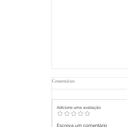
Tratamento Homeopático de
Comentários
Dermatite Atópica em Adultos -
Relato de Caso
Ana Letícia Mendonça Móras -
2026
Adicione uma avaliação
Escreva um comentário