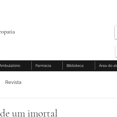
opatia
Ambulatório
Farmácia
Biblioteca
Área do a
Revista
 de um imortal