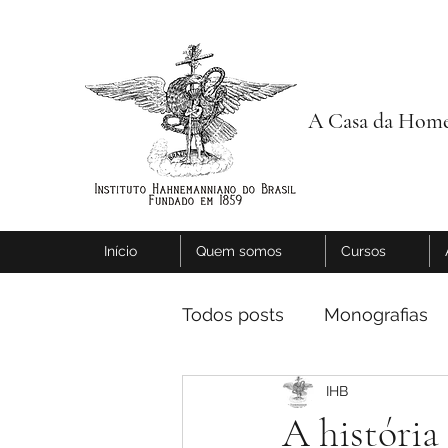
A Casa da Home
Início
Quem somos
Cursos
Todos posts
Monografias
IHB
A história