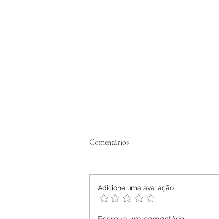
Tratamento Homeopático de
Comentários
Dermatite Atópica em Adultos -
Relato de Caso
Ana Letícia Mendonça Móras -
2026
Adicione uma avaliação
Escreva um comentário