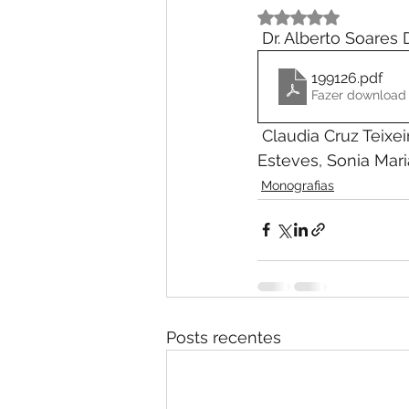
Avaliado com NaN 
 Dr. Alberto Soares 
199126
.pdf
Fazer download
 Claudia Cruz Teixeira, Luciana Fialho Mazzi, Ney José Dos Reis, Richard Gameiro 
Esteves, Sonia Mari
Monografias
Posts recentes