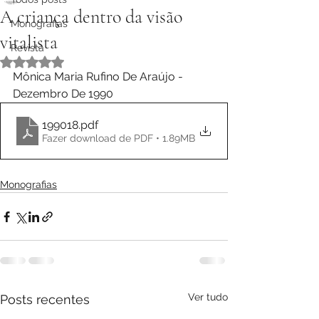
A criança dentro da visão
Monografias
vitalista
Revista
Avaliado com NaN de 5 estrelas.
Mônica Maria Rufino De Araújo - 
Dezembro De 1990
199018
.pdf
Fazer download de PDF • 1.89MB
Monografias
Ver tudo
Posts recentes